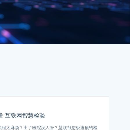
联·互联网智慧检验
流程太麻烦？出了医院没人管？慧联帮您极速预约检